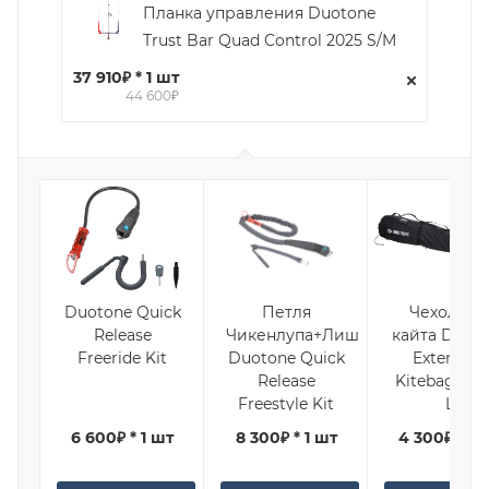
Планка управления Duotone
Trust Bar Quad Control 2025 S/M
37 910₽ * 1 шт
44 600₽
Duotone Quick
Петля
Чехол дл
Release
Чикенлупа+Лиш
кайта Duot
Freeride Kit
Duotone Quick
Extension
Release
Kitebag 202
Freestyle Kit
L
6 600₽ * 1 шт
8 300₽ * 1 шт
4 300₽ * 1 