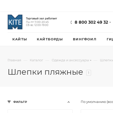
Торговый зал работает
8 800 302 49 32
Пн-пт 11:00-20:45
Сб-вс 12:00-19:00
КАЙТЫ
КАЙТБОРДЫ
ВИНГФОИЛ
ГИ
—
—
—
Главная
Каталог
Одежда и аксессуары
Шлепк
Шлепки пляжные
1
По умолчанию (во
ФИЛЬТР