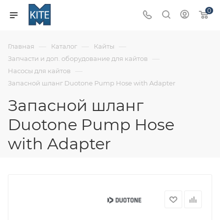
0
—
—
—
Главная
Каталог
Кайты
—
Запчасти и доп. оборудование для кайтов
—
Насосы для кайтов
Запасной шланг Duotone Pump Hose with Adapter
Запасной шланг
Duotone Pump Hose
with Adapter