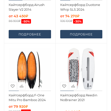
Кайтсерфборд Airush
Кайтсерфборд Duotone
Slayer V2 2014
Whip SLS 2024
от
43 450₽
от
74 270₽
86 900₽
106 100₽
-
50
%
-
30
%
ПОДРОБНЕЕ
ПОДРОБНЕЕ
Кайтсерфборд F-One
Кайтсерфборд Reedin
Mitu Pro Bamboo 2024
NoBrainer 2021
от
79 920₽