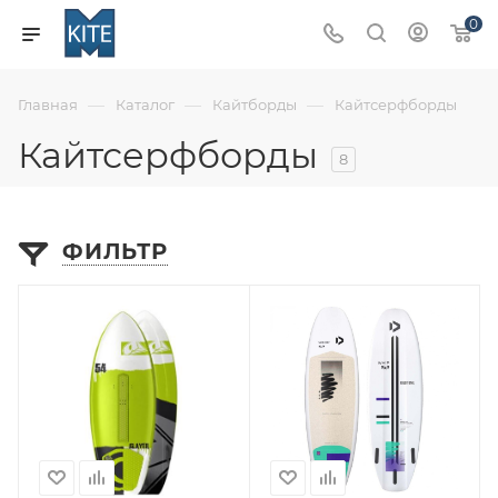
0
—
—
—
Главная
Каталог
Кайтборды
Кайтсерфборды
Кайтсерфборды
8
ФИЛЬТР