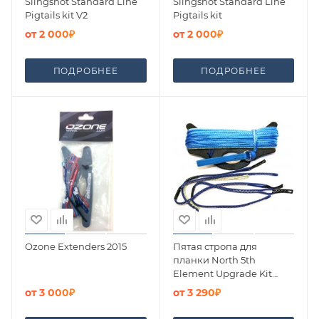
Slingshot Standard Line
Slingshot Standard Line
Pigtails kit V2
Pigtails kit
от
2 000₽
от
2 000₽
ПОДРОБНЕЕ
ПОДРОБНЕЕ
Ozone Extenders 2015
Пятая стропа для
планки North 5th
Element Upgrade Kit
Click Bar 2017
от
3 000₽
от
3 290₽