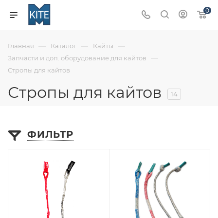
0
—
—
—
Главная
Каталог
Кайты
—
Запчасти и доп. оборудование для кайтов
Стропы для кайтов
Стропы для кайтов
14
ФИЛЬТР