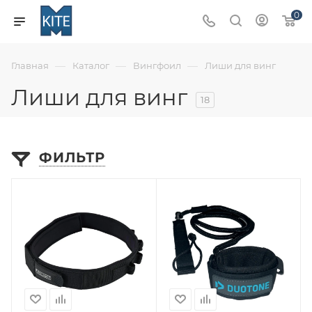
0
—
—
—
Главная
Каталог
Вингфоил
Лиши для винг
Лиши для винг
18
ФИЛЬТР