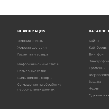
ИНФОРМАЦИЯ
КАТАЛОГ 
Условия оплаты
Кайты
Условия доставки
Кайтборды
Гарантия и возврат
Вингфоил
Электрофо
Информационные статьи
Трапеции
Размерные сетки
Гидроодежд
Виды водного спорта
Защита
Соглашение на обработку
Чехлы
персональных данных
Одежда и а