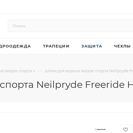
ДРООДЕЖДА
ТРАПЕЦИИ
ЗАЩИТА
ЧЕХЛЫ
—
х видов спорта
Шлем для водных видов спорта Neilpryde Fr
порта Neilpryde Freeride H