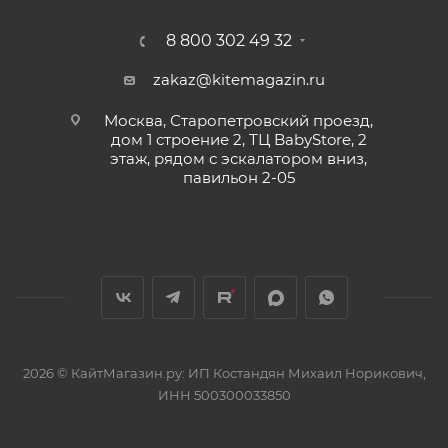
8 800 302 49 32
zakaz@kitemagazin.ru
Москва, Старопетровский проезд,
дом 1 строение 2, ТЦ BabyStore, 2
этаж, рядом с эскалатором вниз,
павильон 2-05
2026 © КайтМагазин.ру: ИП Костандян Михаил Норикович,
ИНН 500300033850