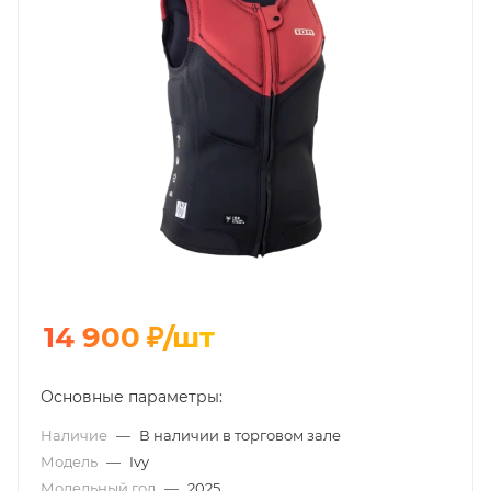
14 900
₽
/шт
Основные параметры:
Наличие
—
В наличии в торговом зале
Модель
—
Ivy
Модельный год
—
2025