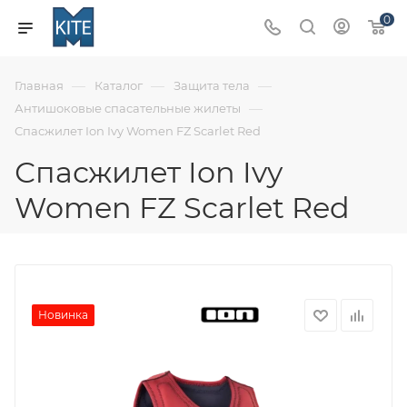
0
—
—
—
Главная
Каталог
Защита тела
—
Антишоковые спасательные жилеты
Спасжилет Ion Ivy Women FZ Scarlet Red
Спасжилет Ion Ivy
Women FZ Scarlet Red
Новинка