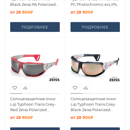
Black Zeiss PA Polarized
PC Photochromic ecLiPse
Methane Brown Lens
Series ML Red Brown
от
28 900₽
от
28 900₽
Lens
ПОДРОБНЕЕ
ПОДРОБНЕЕ
Солнцезащитные очки
Солнцезащитные очки
Lip Typhoon Trans Grey-
Lip Typhoon Trans Grey-
Red Zeiss Polarized
Black Zeiss Polarized
Pacific Blue
Rose Gold
от
28 900₽
от
28 900₽