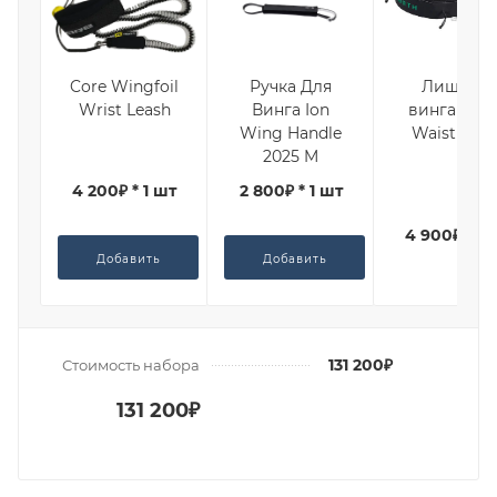
Core Wingfoil
Ручка Для
Лиш для
Wrist Leash
Винга Ion
винга Nort
Wing Handle
Waist Win
2025 M
4 200₽ * 1 шт
2 800₽ * 1 шт
4 900₽ * 1 
Добавить
Добавить
131 200₽
Стоимость набора
131 200₽