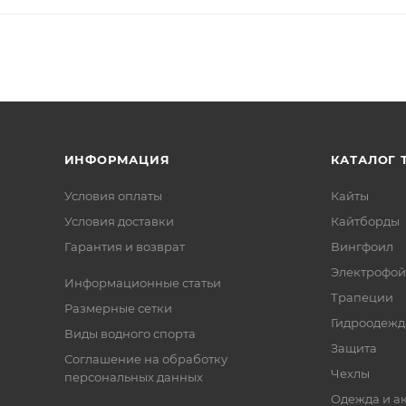
ИНФОРМАЦИЯ
КАТАЛОГ 
Условия оплаты
Кайты
Условия доставки
Кайтборды
Гарантия и возврат
Вингфоил
Электрофо
Информационные статьи
Трапеции
Размерные сетки
Гидроодежд
Виды водного спорта
Защита
Соглашение на обработку
Чехлы
персональных данных
Одежда и а