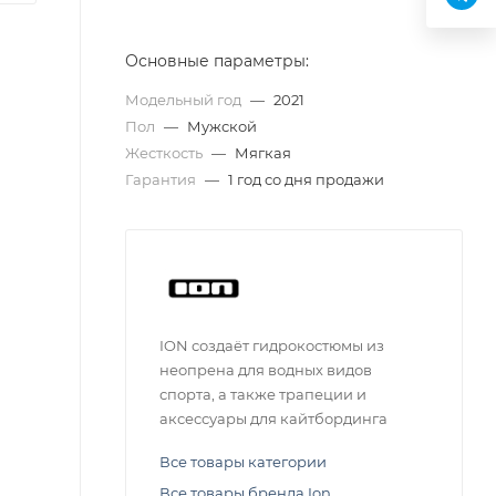
Основные параметры:
Модельный год
—
2021
Пол
—
Мужской
Жесткость
—
Мягкая
Гарантия
—
1 год со дня продажи
ION создаёт гидрокостюмы из
неопрена для водных видов
спорта, а также трапеции и
аксессуары для кайтбординга
Все товары категории
Все товары бренда Ion