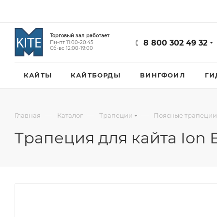
Торговый зал работает
8 800 302 49 32
Пн-пт 11:00-20:45
Сб-вс 12:00-19:00
КАЙТЫ
КАЙТБОРДЫ
ВИНГФОИЛ
ГИ
—
—
—
Главная
Каталог
Трапеции
Поясные трапеции
Трапеция для кайта Ion B