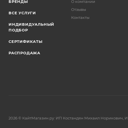
БРЕНДЫ
О компании
Отзывы
ВСЕ УСЛУГИ
Контакты
ИНДИВИДУАЛЬНЫЙ
ПОДБОР
СЕРТИФИКАТЫ
РАСПРОДАЖА
2026 © КайтМагазин.ру: ИП Костандян Михаил Норикович, 