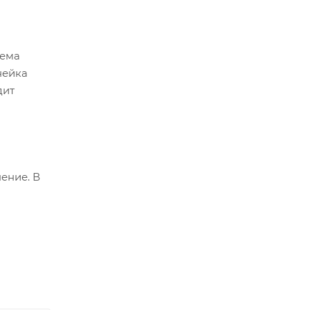
тема
нейка
дит
ение. В