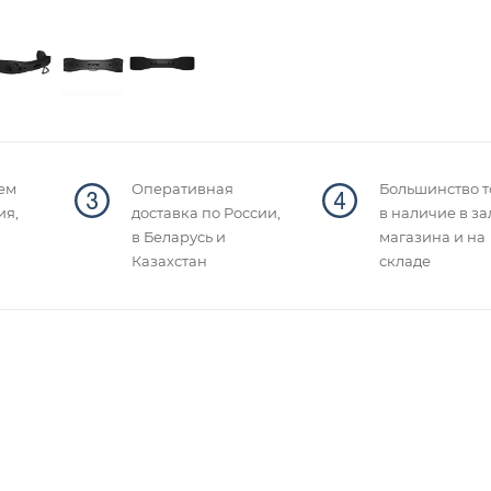
ем
Оперативная
Большинство т
ия,
доставка по России,
в наличие в за
в Беларусь и
магазина и на
Казахстан
складе