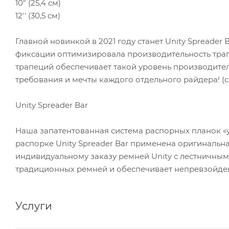
10" (25,4 см)
12'' (30,5 см)
Главной новинкой в 2021 году станет Unity Spreader
фиксации оптимизировала производительность трап
трапеций обеспечивает такой уровень производител
требования и мечты каждого отдельного райдера! (с)
Unity Spreader Bar
Наша запатентованная система распорных планок «у
распорке Unity Spreader Bar применена оригинальн
индивидуальному заказу ремней Unity с лестничным
традиционных ремней и обеспечивает непревзойде
Услуги