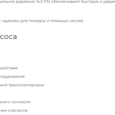
имальное давление 14,5 PSI обеспечивают быструю и увер
 идеален для поездок и пляжных сессий.
соса
действие
борудования
тной транспортировки
чного контроля
чных клапанов