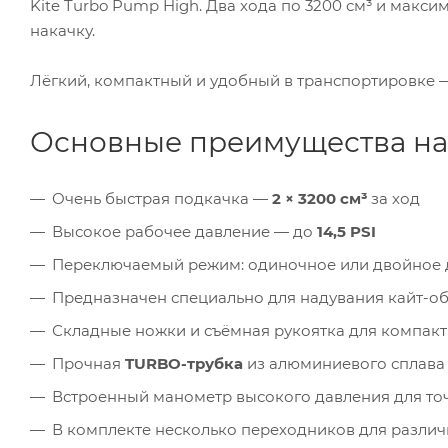
Kite Turbo Pump High. Два хода по 3200 см³ и макс
накачку.
Лёгкий, компактный и удобный в транспортировке —
Основные преимущества на
Очень быстрая подкачка —
2 × 3200 см³
за ход
Высокое рабочее давление — до
14,5 PSI
Переключаемый режим: одиночное или двойное 
Предназначен специально для надувания кайт-о
Складные ножки и съёмная рукоятка для компак
Прочная
TURBO-трубка
из алюминиевого сплава
Встроенный манометр высокого давления для то
В комплекте несколько переходников для разли