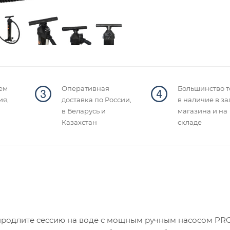
ем
Оперативная
Большинство т
ия,
доставка по России,
в наличие в за
в Беларусь и
магазина и на
Казахстан
складе
 продлите сессию на воде с мощным ручным насосом PR