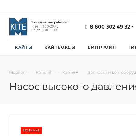
Торговый зал работает
8 800 302 49 32
Пн-пт 11:00-20:45
Сб-вс 12:00-19:00
КАЙТЫ
КАЙТБОРДЫ
ВИНГФОИЛ
ГИ
—
—
—
Главная
Каталог
Кайты
Запчасти и доп. обору
Насос высокого давления
Новинка