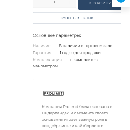
В КОРЗИНУ
КУПИТЬ В 1 КЛИК
Основные параметры:
Наличие
—
В наличии в торговом зале
Гарантия
—
1 год со дня продажи
Комплектация
—
в комплекте с
манометром
Компания Prolimit была основана в
Нидерландах, и с момента своего
основания играет важную роль в
виндсёрфинге и кайтбординге.