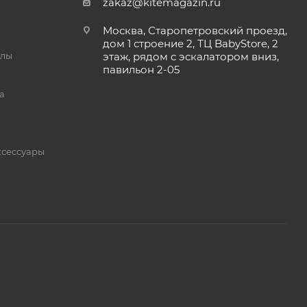
zakaz@kitemagazin.ru
Москва, Старопетровский проезд,
дом 1 строение 2, ТЦ BabyStore, 2
йлы
этаж, рядом с эскалатором вниз,
павильон 2-05
а
ксессуары