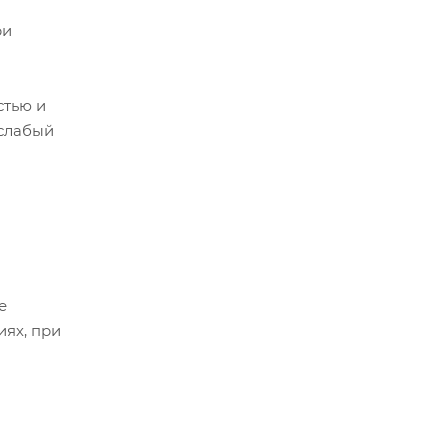
ри
стью и
 слабый
е
иях, при