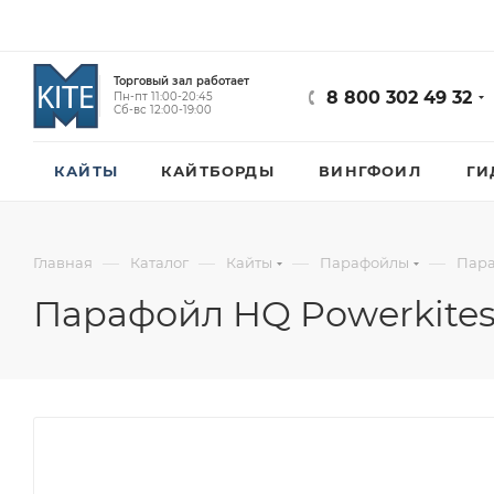
Торговый зал работает
8 800 302 49 32
Пн-пт 11:00-20:45
Сб-вс 12:00-19:00
КАЙТЫ
КАЙТБОРДЫ
ВИНГФОИЛ
ГИ
—
—
—
—
Главная
Каталог
Кайты
Парафойлы
Пара
Парафойл HQ Powerkites 