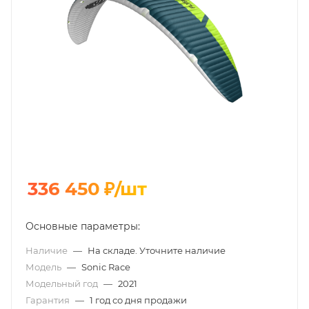
336 450
₽
/шт
Основные параметры:
Наличие
—
На складе. Уточните наличие
Модель
—
Sonic Race
Модельный год
—
2021
Гарантия
—
1 год со дня продажи