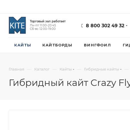
Торговый зал работает
8 800 302 49 32
Пн-пт 11:00-20:45
Сб-вс 12:00-19:00
КАЙТЫ
КАЙТБОРДЫ
ВИНГФОИЛ
ГИ
—
—
—
—
Главная
Каталог
Кайты
Гибридные кайты
Гибридный кайт Crazy Fl