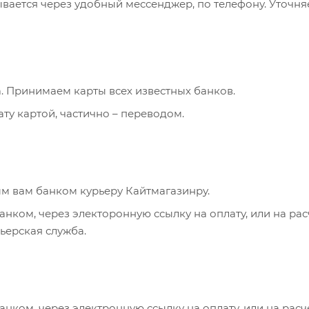
ывается через удобный мессенджер, по телефону. Уточня
. Принимаем карты всех известных банков.
ту картой, частично – переводом.
м вам банком курьеру Кайтмагазинру.
анком, через электоронную ссылку на оплату, или на ра
рьерская служба.
анком, через электронную ссылку на оплату, или на рас