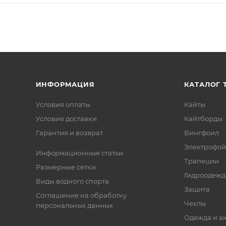
ИНФОРМАЦИЯ
КАТАЛОГ 
Условия оплаты
Кайты
Условия доставки
Кайтборды
Гарантия и возврат
Вингфоил
Электрофо
Информационные статьи
Трапеции
Размерные сетки
Гидроодежд
Виды водного спорта
Защита
Соглашение на обработку
Чехлы
персональных данных
Одежда и а