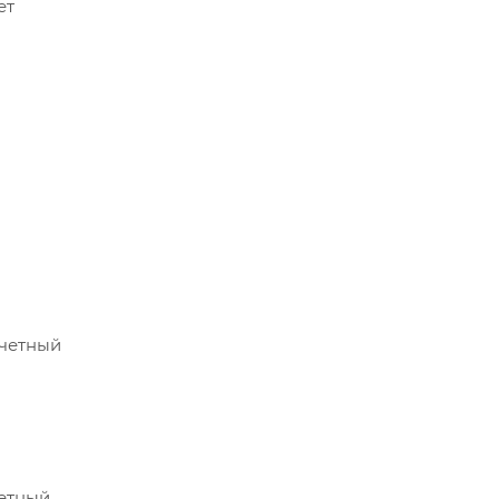
ет
счетный
четный