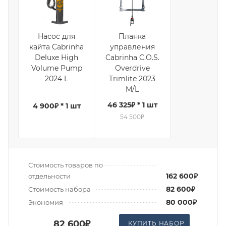
Насос для
Планка
кайта Cabrinha
управления
Deluxe High
Cabrinha C.O.S.
Volume Pump
Overdrive
2024 L
Trimlite 2023
M/L
46 325₽ * 1 шт
4 900₽ * 1 шт
54 500₽
Стоимость товаров по
162 600₽
отдельности
82 600₽
Стоимость набора
80 000₽
Экономия
82 600₽
КУПИТЬ НАБОР