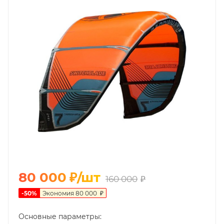
80 000
₽
/шт
160 000
₽
-
50
%
Экономия
80 000
₽
Основные параметры: