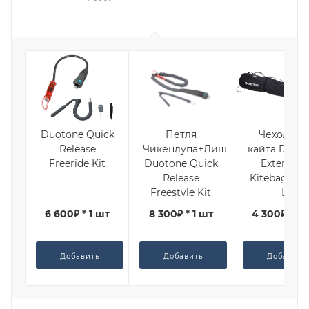
Duotone Quick
Петля
Чехол дл
Release
Чикенлупа+Лиш
кайта Duot
Freeride Kit
Duotone Quick
Extension
Release
Kitebag 202
Freestyle Kit
L
6 600₽ * 1 шт
8 300₽ * 1 шт
4 300₽ * 1 
Добавить
Добавить
Добавить