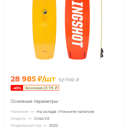
28 985
₽
/шт
52 700
₽
-
45
%
Экономия
23 715
₽
Основные параметры:
Наличие
—
На складе. Уточните наличие
Модель
—
Crisis V2
Модельный год
—
2022