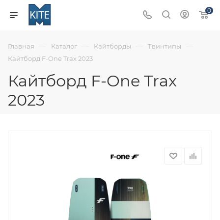
0
—
—
—
—
Главная
Каталог
Кайтборды
Твинтипы
Кайтборд F-One Trax 2023
Кайтборд F-One Trax
2023