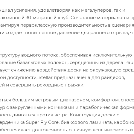
нциал усиления, удовлетворяя как мегалуперов, так и
клюзивный 30-метровый клуб. Сочетание материалов и 
рантируя первоклассную производительность в сценариях 
ти создает повышенное давление для раннего отрыва, ч
труктуру водного потока, обеспечивая исключительную
ование базальтовых волокон, сердцевины из дерева Pau
вует снижению воздействия доски на окружающую сред
 доступности, Stellar предназначена для райдеров,
ей и совершить рекордные прыжки.
статься большим ветровым диапазоном, комфортом, спос
тур с закругленными кончиками и параболическая форм
ость двигаться против ветра. Конструкция доски с
рдечника Super Fly Core, биаксового ламината, карбон
e обеспечивает долговечность, отличную всплываемость и