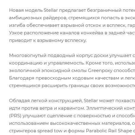
Новая модель Stellar предлагает безграничный поте
амбициозных райдеров, стремящихся попасть в экс
изгиба обеспечивает взрывной отскок и всплеск, га
Узкое расположение каналов конкейва в задней час
приводит к взрывному всплеску.
Многовогнутый подводный корпус доски улучшает с
координацию и управляемость. Кроме того, использ
экологичной эпоксидной смолы Greenpoxy способст
Благодаря превосходным ходовым качествам и легкой
стремящихся расширить границы своих возможност
Обладая легкой конструкцией, Stellar может похва
идти против ветра и карвингом. Эллиптический кон
(PRS) улучшают сцепление с поверхностью и способн
использованием высококачественных материалов, се
стрингеров spread tow и формы Parabolic Rail Shap