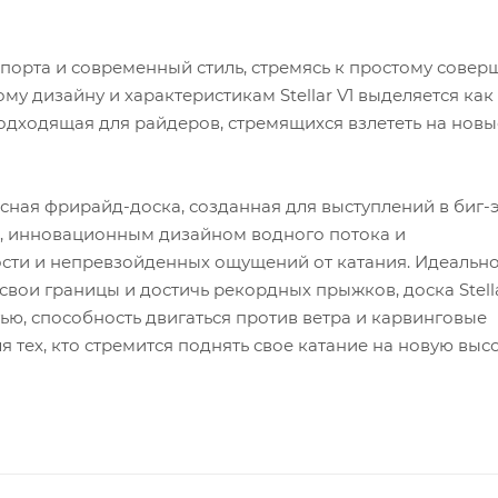
о спорта и современный стиль, стремясь к простому совер
му дизайну и характеристикам Stellar V1 выделяется как
подходящая для райдеров, стремящихся взлететь на нов
лассная фрирайд-доска, созданная для выступлений в биг-э
а, инновационным дизайном водного потока и
сти и непревзойденных ощущений от катания. Идеальн
вои границы и достичь рекордных прыжков, доска Stell
ью, способность двигаться против ветра и карвинговые
 тех, кто стремится поднять свое катание на новую высо