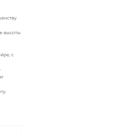
шенству
ые высоты
йре, с
о
ar
ту.