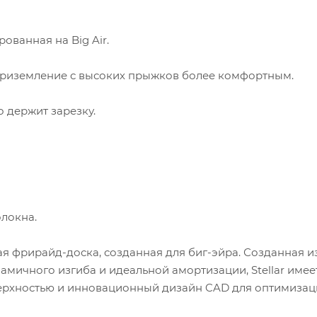
ованная на Big Air.
приземление с высоких прыжков более комфортным.
 держит зарезку.
олокна.
ичная фрирайд-доска, созданная для биг-эйра. Созданная и
амичного изгиба и идеальной амортизации, Stellar имее
верхностью и инновационный дизайн CAD для оптимиза