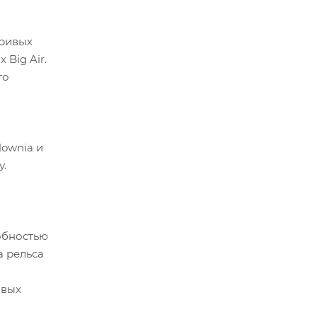
кривых
Big Air.
то
lownia и
у.
обностью
а рельса
овых