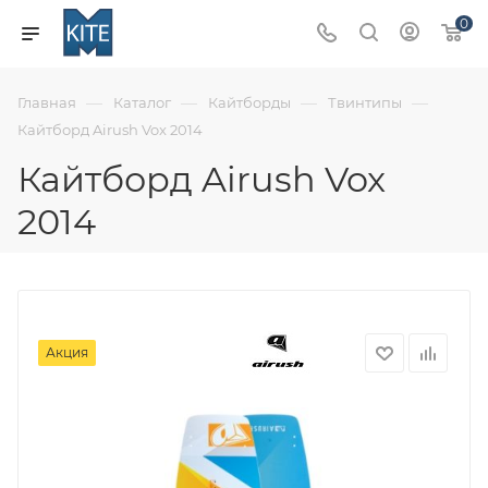
0
—
—
—
—
Главная
Каталог
Кайтборды
Твинтипы
Кайтборд Airush Vox 2014
Кайтборд Airush Vox
2014
Акция