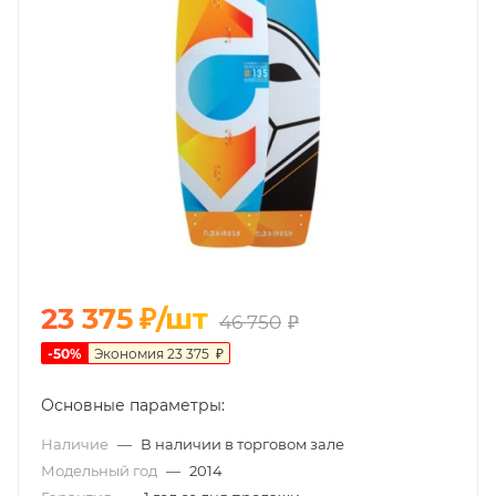
23 375
₽
/шт
46 750
₽
-
50
%
Экономия
23 375
₽
Основные параметры:
Наличие
—
В наличии в торговом зале
Модельный год
—
2014