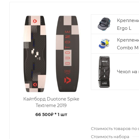
Креплени
Ergo L
Креплени
Combo M
Чехол на 
Кайтборд Duotone Spike
Textreme 2019
66 500₽
* 1 шт
Стоимость товаров по 
Стоимость набора