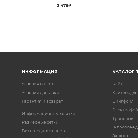
2 475₽
ИНФОРМАЦИЯ
КАТАЛОГ 
Условия оплаты
Кайты
Условия доставки
Кайтборды
Гарантия и возврат
Вингфоил
Электрофо
Информационные статьи
Трапеции
Размерные сетки
Гидроодежд
Виды водного спорта
Защита