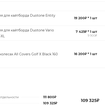
я для кайтборда Duotone Entity
19 200₽ * 1 шт
я для кайтборда Duotone Vario
7 425₽ * 1 шт
9 900₽
-XL
16 200₽ * 1 шт
колесах All Covers Golf X Black 160
111 800₽
отдельности
109 325₽
109 325₽