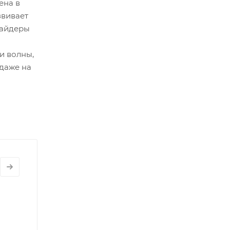
ена в
звивает
райдеры
и волны,
 даже на