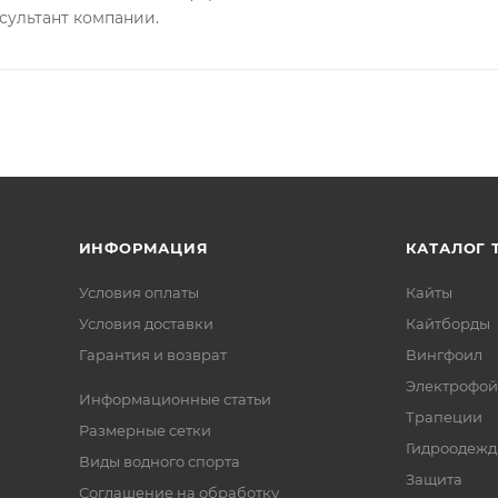
сультант компании.
ИНФОРМАЦИЯ
КАТАЛОГ 
Условия оплаты
Кайты
Условия доставки
Кайтборды
Гарантия и возврат
Вингфоил
Электрофо
Информационные статьи
Трапеции
Размерные сетки
Гидроодежд
Виды водного спорта
Защита
Соглашение на обработку