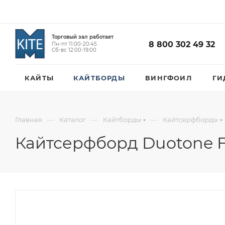
Торговый зал работает
8 800 302 49 32
Пн-пт 11:00-20:45
Сб-вс 12:00-19:00
КАЙТЫ
КАЙТБОРДЫ
ВИНГФОИЛ
ГИ
—
—
—
Главная
Каталог
Кайтборды
Кайтсерфборды
Кайтсерфборд Duotone Fi