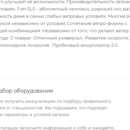
что улучшает ее возможности. Производительность залож
ловиях. Fish SLS - абсолютный чемпион, широкий нос ра
ность даже в самых слабых ветровых условиях. Многие 
доской независимо от условий. Сочетание ретро-формы с
й комбинацией. Независимо от того, что делают ветер 
егда. О товаре: ·Отличный универсал. ·Развитие скорости
 эпоксидное покрытие. ·Пробковый амортизатор 2.0.
дбор оборудования
те получить консультацию по подбору правильного
я от специалистов. Мы подскажем, что подойдет
и параметры и условия катания.
ультации заполните информацию о себе и ожидайте,