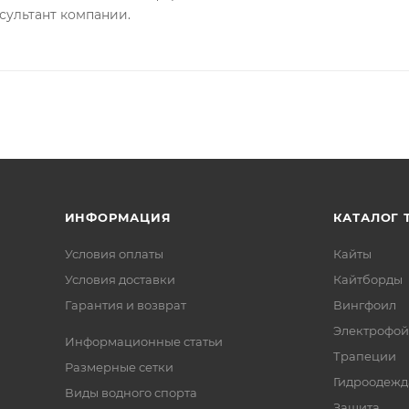
сультант компании.
ИНФОРМАЦИЯ
КАТАЛОГ 
Условия оплаты
Кайты
Условия доставки
Кайтборды
Гарантия и возврат
Вингфоил
Электрофо
Информационные статьи
Трапеции
Размерные сетки
Гидроодежд
Виды водного спорта
Защита