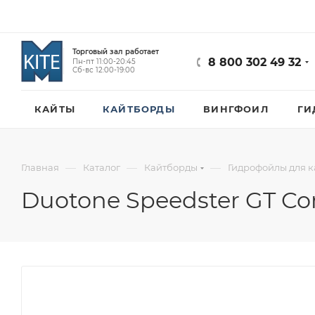
Торговый зал работает
8 800 302 49 32
Пн-пт 11:00-20:45
Сб-вс 12:00-19:00
КАЙТЫ
КАЙТБОРДЫ
ВИНГФОИЛ
ГИ
—
—
—
Главная
Каталог
Кайтборды
Гидрофойлы для к
Duotone Speedster GT C