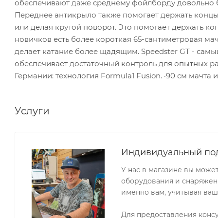
обеспечивают даже среднему фойлборду довольно бо
Переднее антикрыло также помогает держать концы
или делая крутой поворот. Это помогает держать ко
новичков есть более короткая 65-сантиметровая ма
делает катание более щадящим. Speedster GT - самы
обеспечивает достаточный контроль для опытных ра
Германии: технология Formula1 Fusion. ·90 см мачта
Услуги
Индивидуальный по
У нас в магазине вы може
оборудования и снаряжени
именно вам, учитывая ваш
Для предоставления конс