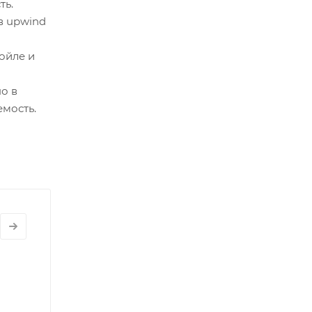
ть.
в upwind
ойле и
н
о в
емость.