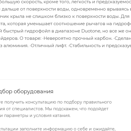
льшую скорость, кроме того, легкость и предсказуемос
 дальше от поверхности воды, одновременно врываясь 
нчик крыла не слишком близко к поверхности воды. Для
чта, которая уменьшает соотношение рычагов на гидроф
й быстрый гидрофойл в диапазоне Duotone, но все же о
йдеров. О товаре: ·Невероятно прочный карбон. ·Сделан
 из алюминия. ·Отличный лифт. ·Стабильность и предсказу
дбор оборудования
те получить консультацию по подбору правильного
я от специалистов. Мы подскажем, что подойдет
и параметры и условия катания.
ультации заполните информацию о себе и ожидайте,