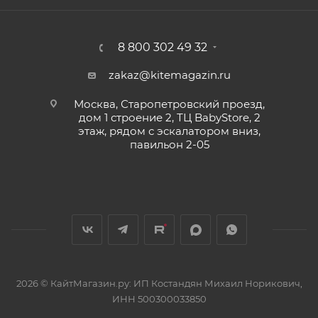
8 800 302 49 32
zakaz@kitemagazin.ru
Москва, Старопетровский проезд,
дом 1 строение 2, ТЦ BabyStore, 2
этаж, рядом с эскалатором вниз,
павильон 2-05
2026 © КайтМагазин.ру: ИП Костандян Михаил Норикович,
ИНН 500300033850