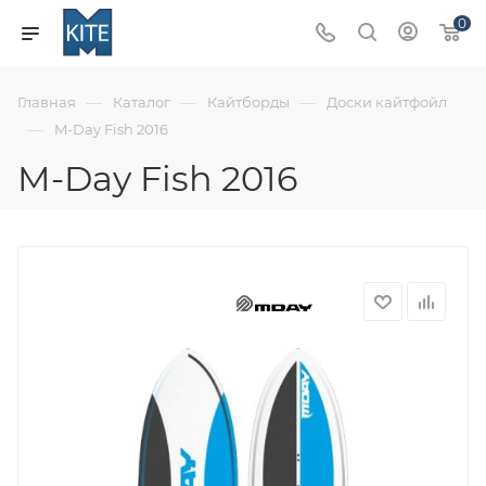
0
—
—
—
Главная
Каталог
Кайтборды
Доски кайтфойл
—
M-Day Fish 2016
M-Day Fish 2016