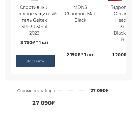
Спортивный
MDNS
Гидроповяз
солнцезащитный
Changing Mat
Ocean Ste
гель Geltek
Black
Headband
SPF30 50ml
3mm
2023
Black/Ligh
Blue
3 750₽ * 1 шт
2 190₽ * 1 шт
1 200₽ * 1 
Добавить
27 090₽
Стоимость набора
27 090₽