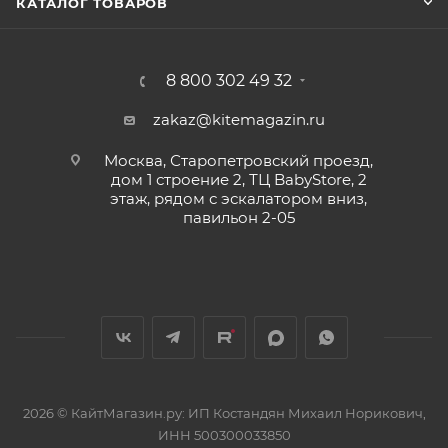
КАТАЛОГ ТОВАРОВ
8 800 302 49 32
zakaz@kitemagazin.ru
Москва, Старопетровский проезд,
дом 1 строение 2, ТЦ BabyStore, 2
этаж, рядом с эскалатором вниз,
павильон 2-05
2026 © КайтМагазин.ру: ИП Костандян Михаил Норикович,
ИНН 500300033850