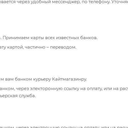
ывается через удобный мессенджер, по телефону. Уточня
. Принимаем карты всех известных банков.
ту картой, частично – переводом.
м вам банком курьеру Кайтмагазинру.
анком, через электоронную ссылку на оплату, или на ра
рьерская служба.
анком, через электронную ссылку на оплату, или на рас