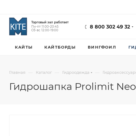
Торговый зал работает
8 800 302 49 32
Пн-пт 11:00-20:45
Сб-вс 12:00-19:00
КАЙТЫ
КАЙТБОРДЫ
ВИНГФОИЛ
ГИ
—
—
—
Главная
Каталог
Гидроодежда
Гидроаксессуа
Гидрошапка Prolimit Neo