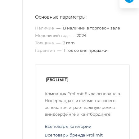
Основные параметры:
Наличие
—
В наличии в торговом зале
Модельный год
—
2024
Толщина
—
2 mm
Гарантия
—
1 год со дня продажи
Компания Prolimit была основана в
Нидерландах, и с момента своего
основания играет важную роль в
виндсёрфинге и кайтбординге.
Все товары категории
Все товары бренда Prolimit