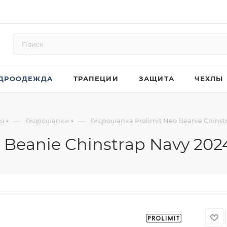
ДРООДЕЖДА
ТРАПЕЦИИ
ЗАЩИТА
ЧЕХЛЫ
—
—
ры
Гидрошапки
Гидрошапка Prolimit Neo Beanie Chinst
 Beanie Chinstrap Navy 202