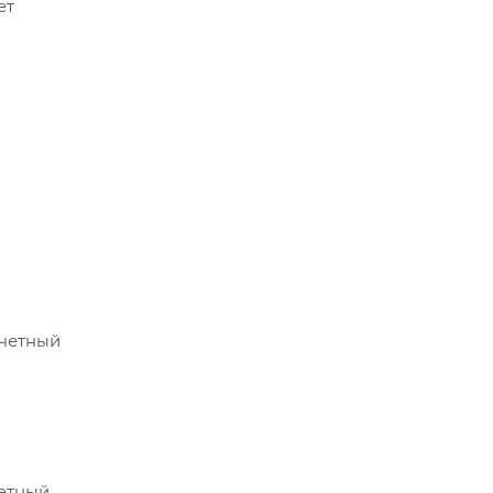
ет
счетный
четный