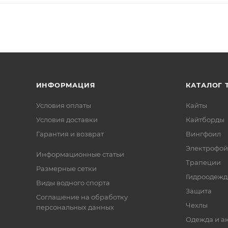
ИНФОРМАЦИЯ
КАТАЛОГ 
Условия оплаты
Кайты
Условия доставки
Кайтборды
Гарантия и возврат
Вингфоил
Электрофо
Информационные статьи
Трапеции
Размерные сетки
Гидроодежд
Виды водного спорта
Защита
Соглашение на обработку
Чехлы
персональных данных
Одежда и а