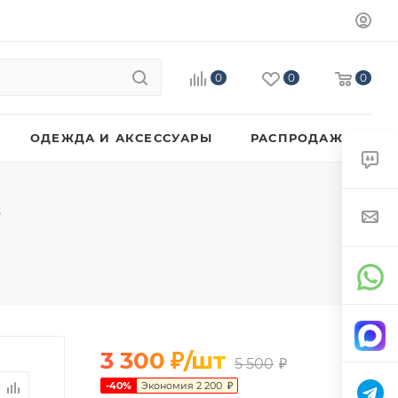
0
0
0
ОДЕЖДА И АКСЕССУАРЫ
РАСПРОДАЖА
3
3 300
₽
/шт
5 500
₽
-
40
%
Экономия
2 200
₽