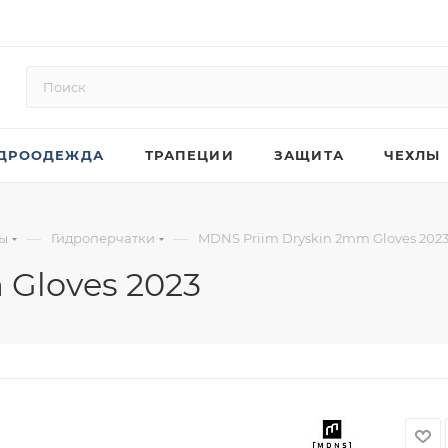
ДРООДЕЖДА
ТРАПЕЦИИ
ЗАЩИТА
ЧЕХЛЫ
—
—
ры
Гидроперчатки
MDNS Priim Dryskin 2mm Gloves 202
 Gloves 2023