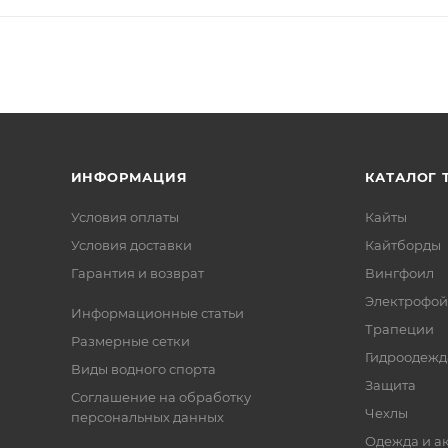
ИНФОРМАЦИЯ
КАТАЛОГ 
Условия оплаты
Кайты
Условия доставки
Кайтборды
Гарантия и возврат
Вингфоил
Электрофо
Информационные статьи
Трапеции
Размерные сетки
Гидроодежд
Виды водного спорта
Защита
Соглашение на обработку
Чехлы
персональных данных
Одежда и а