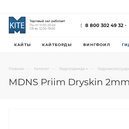
Торговый зал работает
8 800 302 49 32
Пн-пт 11:00-20:45
Сб-вс 12:00-19:00
КАЙТЫ
КАЙТБОРДЫ
ВИНГФОИЛ
ГИ
—
—
—
Главная
Каталог
Гидроодежда
Гидроаксессуа
MDNS Priim Dryskin 2mm