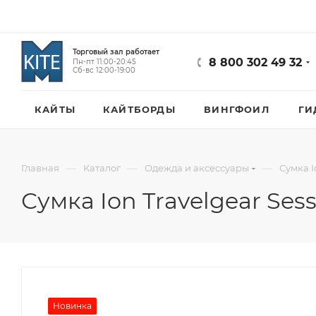
Торговый зал работает
8 800 302 49 32
Пн-пт 11:00-20:45
Сб-вс 12:00-19:00
КАЙТЫ
КАЙТБОРДЫ
ВИНГФОИЛ
ГИ
—
—
—
Главная
Каталог
Одежда и аксессуары
Сумка I
Сумка Ion Travelgear Sess
Новинка