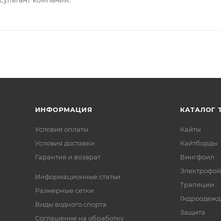
ИНФОРМАЦИЯ
КАТАЛОГ 
Условия оплаты
Кайты
Условия доставки
Кайтборды
Гарантия и возврат
Вингфоил
Электрофо
Информационные статьи
Трапеции
Размерные сетки
Гидроодежд
Виды водного спорта
Защита
Соглашение на обработку