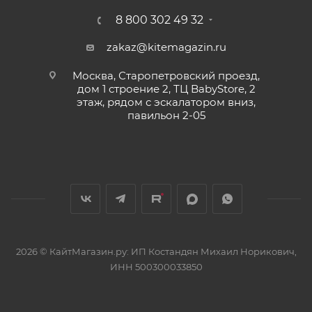
8 800 302 49 32
zakaz@kitemagazin.ru
Москва, Старопетровский проезд,
дом 1 строение 2, ТЦ BabyStore, 2
этаж, рядом с эскалатором вниз,
павильон 2-05
2026 © КайтМагазин.ру: ИП Костандян Михаил Норикович,
ИНН 500300033850