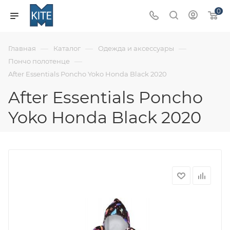
0
—
—
—
Главная
Каталог
Одежда и аксессуары
—
Пончо полотенце
After Essentials Poncho Yoko Honda Black 2020
After Essentials Poncho
Yoko Honda Black 2020