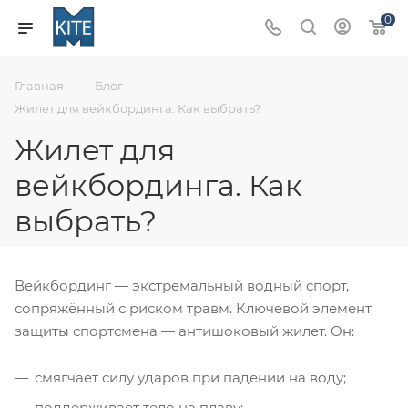
0
—
—
Главная
Блог
Жилет для вейкбординга. Как выбрать?
Жилет для
вейкбординга. Как
выбрать?
Вейкбординг — экстремальный водный спорт,
сопряжённый с риском травм. Ключевой элемент
защиты спортсмена — антишоковый жилет. Он:
смягчает силу ударов при падении на воду;
поддерживает тело на плаву;