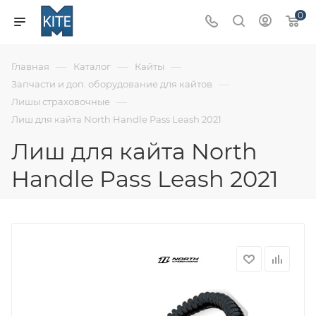
0
—
—
—
Главная
Каталог
Кайты
—
Запчасти и доп. оборудование для кайтов
—
Лишы страховочные
Лиш для кайта North Handle Pass Leash 2021
Лиш для кайта North
Handle Pass Leash 2021