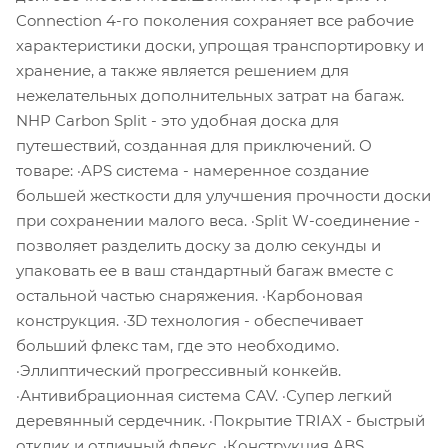
Connection 4-го поколения сохраняет все рабочие
характеристики доски, упрощая транспортировку и
хранение, а также является решением для
нежелательных дополнительных затрат на багаж.
NHP Carbon Split - это удобная доска для
путешествий, созданная для приключений. О
товаре: ·APS система - намеренное создание
большей жесткости для улучшения прочности доски
при сохранении малого веса. ·Split W-соединение -
позволяет разделить доску за долю секунды и
упаковать ее в ваш стандартный багаж вместе с
остальной частью снаряжения. ·Карбоновая
конструкция. ·3D технология - обеспечивает
больший флекс там, где это необходимо.
·Эллиптический прогрессивный конкейв.
·Антивибрационная система CAV. ·Супер легкий
деревянный сердечник. ·Покрытие TRIAX - быстрый
отклик и отличный флекс. ·Конструкция ABS