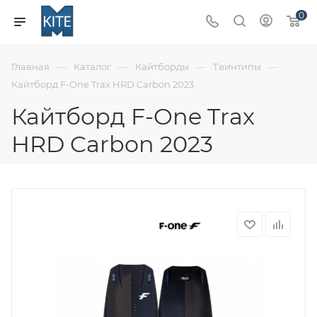
0
—
—
—
—
Главная
Каталог
Кайтборды
Твинтипы
Кайтборд F-One Trax HRD Carbon 2023
Кайтборд F-One Trax
HRD Carbon 2023