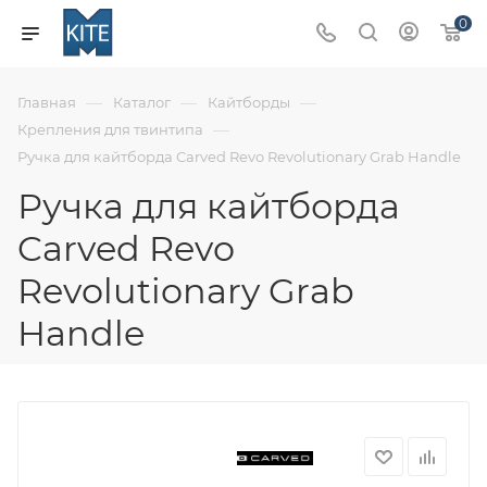
0
—
—
—
Главная
Каталог
Кайтборды
—
Крепления для твинтипа
Ручка для кайтборда Carved Revo Revolutionary Grab Handle
Ручка для кайтборда
Carved Revo
Revolutionary Grab
Handle