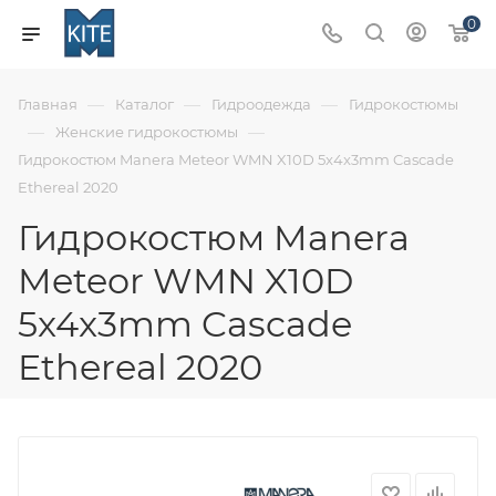
0
—
—
—
Главная
Каталог
Гидроодежда
Гидрокостюмы
—
—
Женские гидрокостюмы
Гидрокостюм Manera Meteor WMN X10D 5x4x3mm Cascade
Ethereal 2020
Гидрокостюм Manera
Meteor WMN X10D
5x4x3mm Cascade
Ethereal 2020