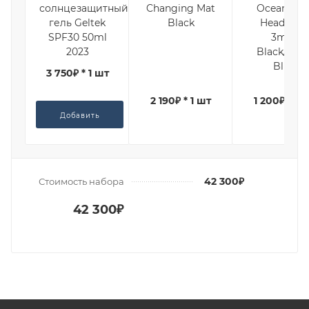
солнцезащитный
Changing Mat
Ocean Ste
гель Geltek
Black
Headband
SPF30 50ml
3mm
2023
Black/Ligh
Blue
3 750₽ * 1 шт
2 190₽ * 1 шт
1 200₽ * 1 
Добавить
42 300₽
Стоимость набора
42 300₽