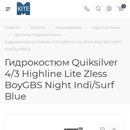
0
—
—
—
Главная
Каталог
Гидроодежда
Гидрокостюмы
—
—
Детские гидрокостюмы
Гидрокостюм Quiksilver 4/3 Highline Lite Zless BoyGBS Night
Indi/Surf Blue
Гидрокостюм Quiksilver
4/3 Highline Lite Zless
BoyGBS Night Indi/Surf
Blue