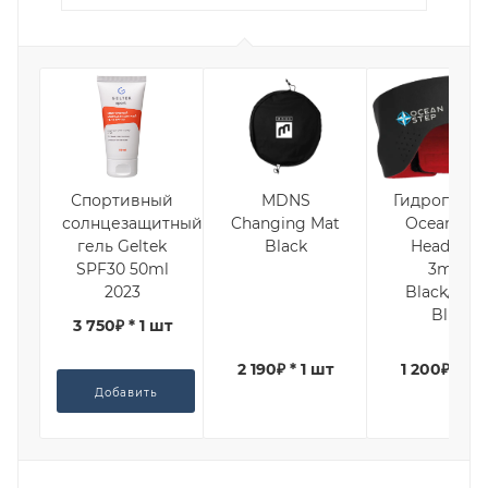
Спортивный
MDNS
Гидроповяз
солнцезащитный
Changing Mat
Ocean Ste
гель Geltek
Black
Headband
SPF30 50ml
3mm
2023
Black/Ligh
Blue
3 750₽ * 1 шт
2 190₽ * 1 шт
1 200₽ * 1 
Добавить