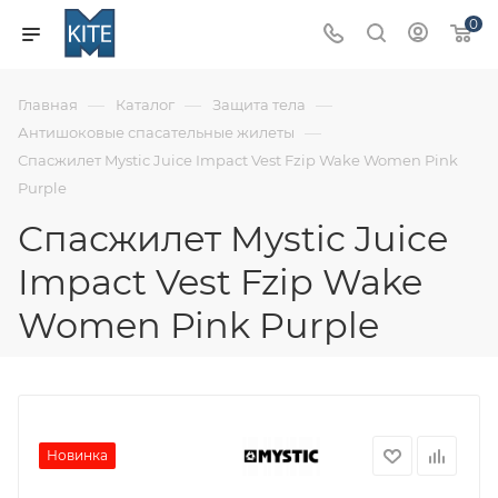
0
—
—
—
Главная
Каталог
Защита тела
—
Антишоковые спасательные жилеты
Спасжилет Mystic Juice Impact Vest Fzip Wake Women Pink
Purple
Спасжилет Mystic Juice
Impact Vest Fzip Wake
Women Pink Purple
Новинка