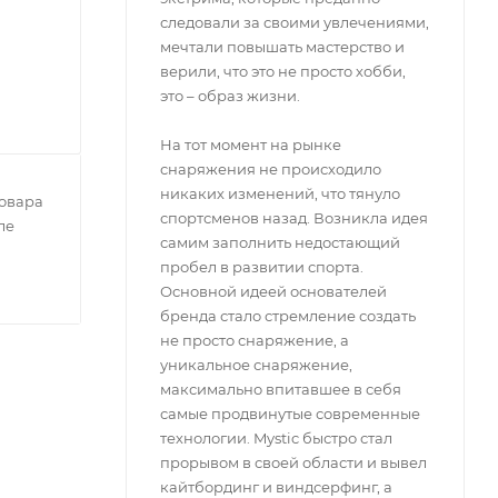
следовали за своими увлечениями,
мечтали повышать мастерство и
верили, что это не просто хобби,
это – образ жизни.
На тот момент на рынке
снаряжения не происходило
никаких изменений, что тянуло
овара
спортсменов назад. Возникла идея
ле
самим заполнить недостающий
пробел в развитии спорта.
Основной идеей основателей
бренда стало стремление создать
не просто снаряжение, а
уникальное снаряжение,
максимально впитавшее в себя
самые продвинутые современные
технологии. Mystic быстро стал
прорывом в своей области и вывел
кайтбординг и виндсерфинг, а