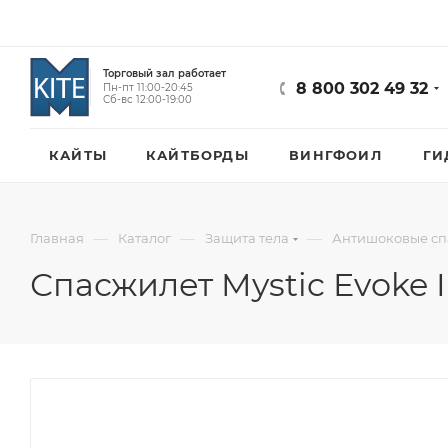
Торговый зал работает
8 800 302 49 32
Пн-пт 11:00-20:45
Сб-вс 12:00-19:00
КАЙТЫ
КАЙТБОРДЫ
ВИНГФОИЛ
ГИ
—
—
—
Главная
Каталог
Защита тела
Антишоковые сп
Спасжилет Mystic Evoke 