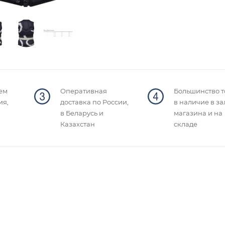
ем
Оперативная
Большинство т
ия,
доставка по России,
в наличие в за
в Беларусь и
магазина и на
Казахстан
складе