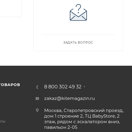
ЗАДАТЬ ВОПРОС
ТОВАРОВ
8 800 302 49 32
zakaz@kitemagazin.ru
Москва, Старопетровский проезд,
дом 1 строение 2, ТЦ BabyStore, 2
йлы
этаж, рядом с эскалатором вниз,
павильон 2-05