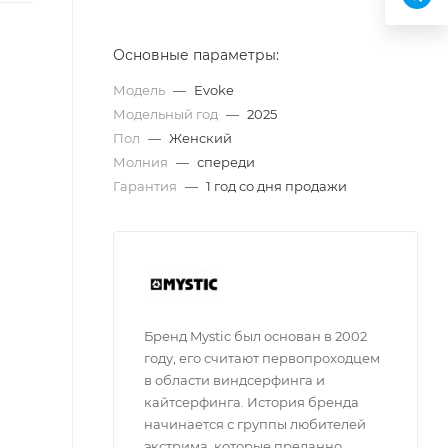
Основные параметры:
Модель
—
Evoke
Модельный год
—
2025
Пол
—
Женский
Молния
—
спереди
Гарантия
—
1 год со дня продажи
Бренд Mystic был основан в 2002
году, его считают первопроходцем
в области виндсерфинга и
кайтсерфинга. История бренда
начинается с группы любителей
экстрима, которые преданно