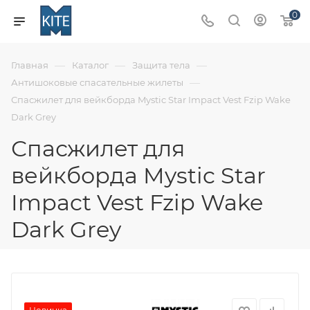
0
—
—
—
Главная
Каталог
Защита тела
—
Антишоковые спасательные жилеты
Спасжилет для вейкборда Mystic Star Impact Vest Fzip Wake
Dark Grey
Спасжилет для
вейкборда Mystic Star
Impact Vest Fzip Wake
Dark Grey