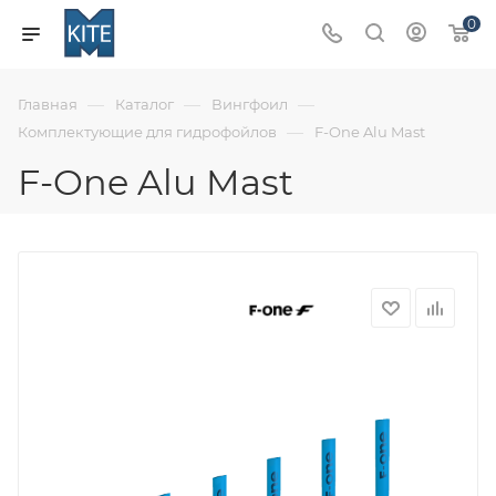
0
—
—
—
Главная
Каталог
Вингфоил
—
Комплектующие для гидрофойлов
F-One Alu Mast
F-One Alu Mast