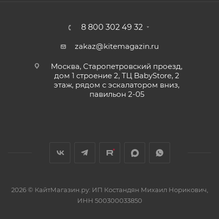
8 800 302 49 32
zakaz@kitemagazin.ru
Москва, Старопетровский проезд,
дом 1 строение 2, ТЦ BabyStore, 2
этаж, рядом с эскалатором вниз,
павильон 2-05
2026 © КайтМагазин.ру: ИП Костандян Михаил Норикович,
ИНН 500300033850