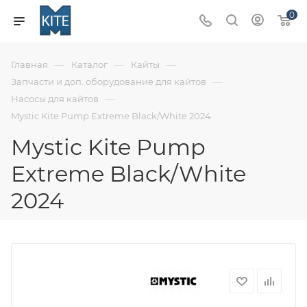
0
—
—
—
Главная
Каталог
Кайты
—
Запчасти и доп. оборудование для кайтов
—
Насосы для кайтов
Mystic Kite Pump Extreme Black/White 2024
Mystic Kite Pump
Extreme Black/White
2024