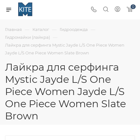
0
—
—
—
Главная
Каталог
Гидроодежда
—
Гидромайки (лайкра)
Лайкра для серфинга Mystic Jayde L/S One Piece Women
Jayde L/S One Piece Women Slate Brown
Лайкра для серфинга
Mystic Jayde L/S One
Piece Women Jayde L/S
One Piece Women Slate
Brown