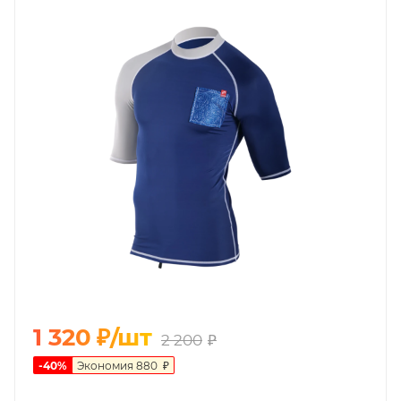
1 320
₽
/шт
2 200
₽
-
40
%
Экономия
880
₽