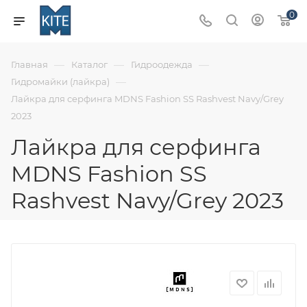
0
—
—
—
Главная
Каталог
Гидроодежда
—
Гидромайки (лайкра)
Лайкра для серфинга MDNS Fashion SS Rashvest Navy/Grey
2023
Лайкра для серфинга
MDNS Fashion SS
Rashvest Navy/Grey 2023