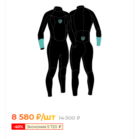
8 580
₽
/шт
14 300
₽
-
40
%
Экономия
5 720
₽