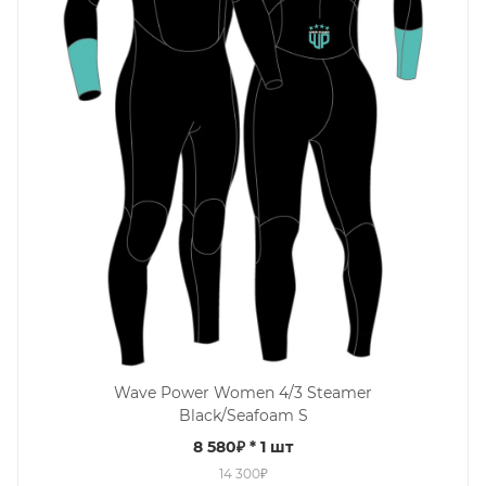
Wave Power Women 4/3 Steamer
Black/Seafoam S
8 580₽
* 1 шт
14 300₽