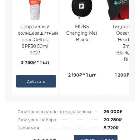
Спортивный
MDNS
Гидроповяз
солнцезащитный
Changing Mat
Ocean Ste
гель Geltek
Black
Headband
SPF30 50ml
3mm
2023
Black/Ligh
Blue
3 750₽ * 1 шт
2 190₽ * 1 шт
1 200₽ * 1 
Добавить
26 000₽
Стоимость товаров по отдельности
20 280₽
Стоимость набора
5 720₽
Экономия