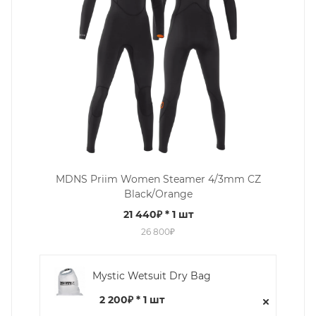
MDNS Priim Women Steamer 4/3mm CZ
Black/Orange
21 440₽
* 1 шт
26 800₽
Mystic Wetsuit Dry Bag
2 200₽ * 1 шт