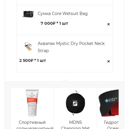
Сумка Core Wetsuit Bag
7 000₽ * 1 шт
Аквапак Mystic Dry Pocket Neck
Strap
2 500₽ * 1 шт
Спортивный
MDNS
Гидроповяз
солнцезащитный
Changing Mat
Ocean Ste