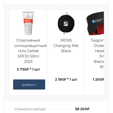
Спортивный
MDNS
Гидроповяз
солнцезащитный
Changing Mat
Ocean Ste
гель Geltek
Black
Headband
SPF30 50ml
3mm
2023
Black/Ligh
Blue
3 750₽ * 1 шт
2 190₽ * 1 шт
1 200₽ * 1 
Добавить
38 200₽
Стоимость набора